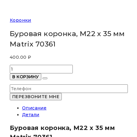
Коронки
Буровая коронка, M22 х 35 мм
Matrix 70361
400.00
₽
Количество
товара
В КОРЗИНУ
Буровая
коронка,
M22
х
Описание
35
Детали
мм
Matrix
Буровая коронка, M22 х 35 мм
70361
Matrix 70361