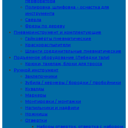
перфоратора
Полировка, шлифовка - оснастка для
инструмента
Свёрла
Фрезы по дереву
Пневмоинструмент и комплектующие
Гайковёрты пневматические
Краскораспылители
Шланги соединительные пневматические
Подъемное оборудование (Лебедки тали)
Крюки, такелаж, блоки для тросса
Ручной инструмент
Заклепочники
Зубила / кернеры / бородки / пробойники
Кувалды
Маркеры
Монтировки / монтажки
Напильники и надфили
Ножницы
Отвертки
Наборы отверток, отвертка с набором