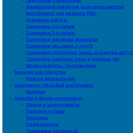
Гайкоколы (гайколомы)
Измерители давления (компрессометры)
Инструмент для ремонта ДВС
Кузовные работы
Съемники 2-х лапые
Съемники 3-х лапые
Съемники масляных фильтров
Съемники обшивки и клипс
Съемники стопорных колец и хомутов ШРУС
Съемники шаровых опор и рулевых тяг
Шпильковерты / экстракторы
Химические средства
Краски аэрозольные
Шарнирно-губцевый инструмент
Зажимы
Электро и бензо инструмент
Дрели и шуруповерты
Лобзики и пилы
Миксеры
Перфораторы
Триммеры (мотокосы)