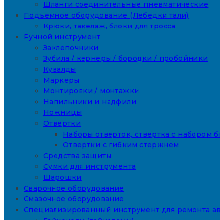
Шланги соединительные пневматические
Подъемное оборудование (Лебедки тали)
Крюки, такелаж, блоки для тросса
Ручной инструмент
Заклепочники
Зубила / кернеры / бородки / пробойники
Кувалды
Маркеры
Монтировки / монтажки
Напильники и надфили
Ножницы
Отвертки
Наборы отверток, отвертка с набором б
Отвертки с гибким стержнем
Средства защиты
Сумки для инструмента
Шарошки
Сварочное оборудование
Смазочное оборудование
Специализированный инструмент для ремонта а