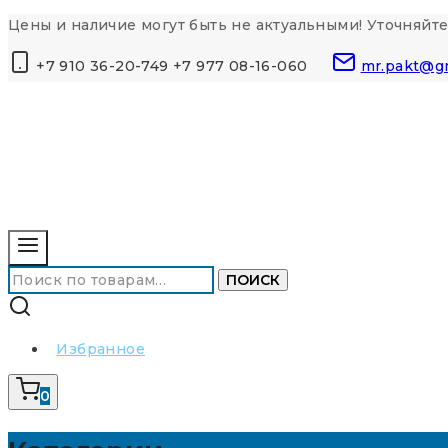
Перейти
Цены и наличие могут быть не актуальными! Уточняйте
к
+7 910 36-20-749 +7 977 08-16-060
mr.pakt@g
контенту
Искать:
ПОИСК
Избранное
0