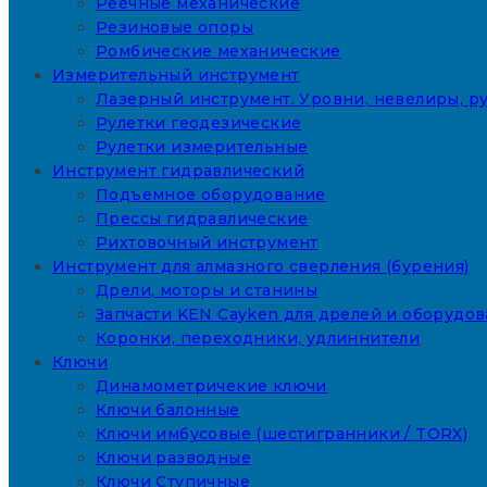
Реечные механические
Резиновые опоры
Ромбические механические
Измерительный инструмент
Лазерный инструмент. Уровни, невелиры, ру
Рулетки геодезические
Рулетки измерительные
Инструмент гидравлический
Подъемное оборудование
Прессы гидравлические
Рихтовочный инструмент
Инструмент для алмазного сверления (бурения)
Дрели, моторы и станины
Запчасти KEN Cayken для дрелей и оборудо
Коронки, переходники, удлиннители
Ключи
Динамометричекие ключи
Ключи балонные
Ключи имбусовые (шестигранники / TORX)
Ключи разводные
Ключи Ступичные