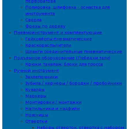
перфоратора
Полировка, шлифовка - оснастка для
инструмента
Свёрла
Фрезы по дереву
Пневмоинструмент и комплектующие
Гайковёрты пневматические
Краскораспылители
Шланги соединительные пневматические
Подъемное оборудование (Лебедки тали)
Крюки, такелаж, блоки для тросса
Ручной инструмент
Заклепочники
Зубила / кернеры / бородки / пробойники
Кувалды
Маркеры
Монтировки / монтажки
Напильники и надфили
Ножницы
Отвертки
Наборы отверток, отвертка с набором