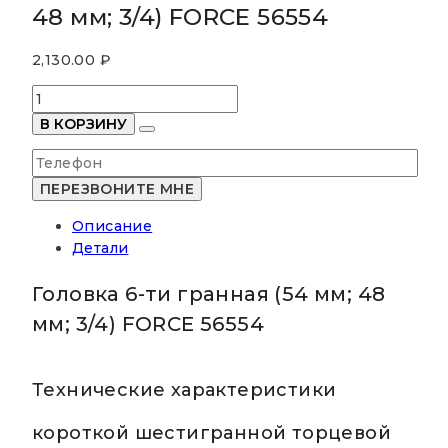
48 мм; 3/4) FORCE 56554
2,130.00
₽
Количество
товара
В КОРЗИНУ
Головка
6-
ти
гранная
Описание
(54
Детали
мм;
48
Головка 6-ти гранная (54 мм; 48
мм;
3/4)
мм; 3/4) FORCE 56554
FORCE
56554
Технические характеристики
короткой шестигранной торцевой