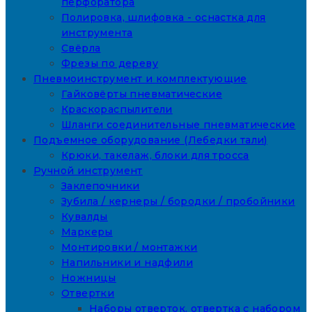
перфоратора
Полировка, шлифовка - оснастка для
инструмента
Свёрла
Фрезы по дереву
Пневмоинструмент и комплектующие
Гайковёрты пневматические
Краскораспылители
Шланги соединительные пневматические
Подъемное оборудование (Лебедки тали)
Крюки, такелаж, блоки для тросса
Ручной инструмент
Заклепочники
Зубила / кернеры / бородки / пробойники
Кувалды
Маркеры
Монтировки / монтажки
Напильники и надфили
Ножницы
Отвертки
Наборы отверток, отвертка с набором