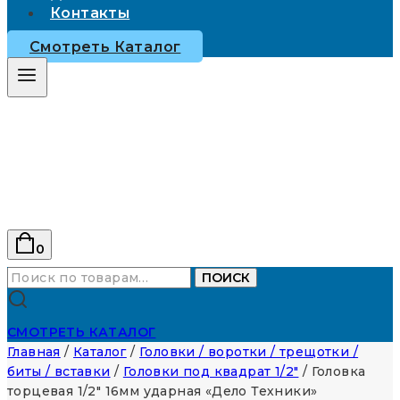
Контакты
Смотреть Каталог
0
Искать:
ПОИСК
СМОТРЕТЬ КАТАЛОГ
Главная
/
Каталог
/
Головки / воротки / трещотки /
биты / вставки
/
Головки под квадрат 1/2"
/
Головка
торцевая 1/2″ 16мм ударная «Дело Техники»