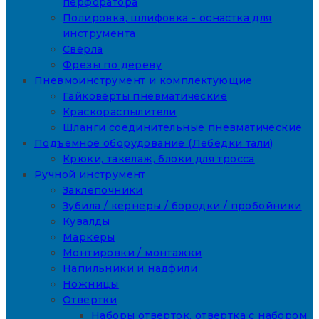
перфоратора
Полировка, шлифовка - оснастка для
инструмента
Свёрла
Фрезы по дереву
Пневмоинструмент и комплектующие
Гайковёрты пневматические
Краскораспылители
Шланги соединительные пневматические
Подъемное оборудование (Лебедки тали)
Крюки, такелаж, блоки для тросса
Ручной инструмент
Заклепочники
Зубила / кернеры / бородки / пробойники
Кувалды
Маркеры
Монтировки / монтажки
Напильники и надфили
Ножницы
Отвертки
Наборы отверток, отвертка с набором