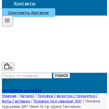
Контакты
Смотреть Каталог
0
Искать:
ПОИСК
СМОТРЕТЬ КАТАЛОГ
Главная
/
Каталог
/
Головки / воротки / трещотки /
биты / вставки
/
Головки под квадрат 3/4"
/
Головка
торцевая 3/4″ 19мм 12-гр «Дело Техники»