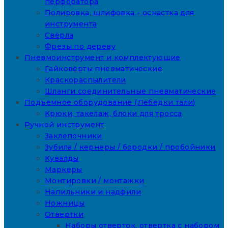
перфоратора
Полировка, шлифовка - оснастка для
инструмента
Свёрла
Фрезы по дереву
Пневмоинструмент и комплектующие
Гайковёрты пневматические
Краскораспылители
Шланги соединительные пневматические
Подъемное оборудование (Лебедки тали)
Крюки, такелаж, блоки для тросса
Ручной инструмент
Заклепочники
Зубила / кернеры / бородки / пробойники
Кувалды
Маркеры
Монтировки / монтажки
Напильники и надфили
Ножницы
Отвертки
Наборы отверток, отвертка с набором