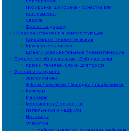
перфоратора
Полировка, шлифовка - оснастка для
инструмента
Свёрла
Фрезы по дереву
Пневмоинструмент и комплектующие
Гайковёрты пневматические
Краскораспылители
Шланги соединительные пневматические
Подъемное оборудование (Лебедки тали)
Крюки, такелаж, блоки для тросса
Ручной инструмент
Заклепочники
Зубила / кернеры / бородки / пробойники
Кувалды
Маркеры
Монтировки / монтажки
Напильники и надфили
Ножницы
Отвертки
Наборы отверток, отвертка с набором