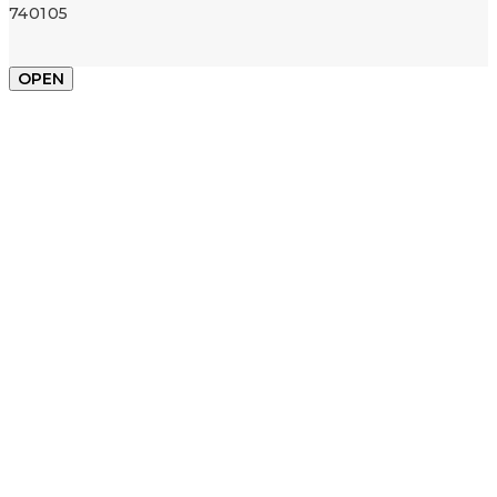
740105
OPEN