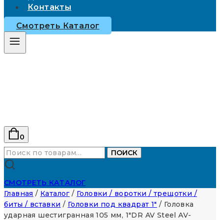
Контакты
Смотреть Каталог
0
Искать:
ПОИСК
СМОТРЕТЬ КАТАЛОГ
Главная
/
Каталог
/
Головки / воротки / трещотки /
биты / вставки
/
Головки под квадрат 1"
/
Головка
ударная шестигранная 105 мм, 1″DR AV Steel AV-