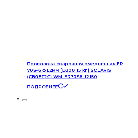
Проволока сварочная омедненная ER
70S-6 ф1,2мм (D300 15 кг) SOLARIS
(СВ08Г2С) WM-ER70S6-12150
ПОДРОБНЕЕ