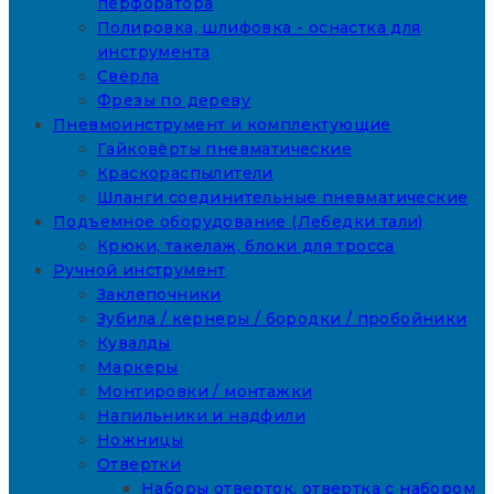
перфоратора
Полировка, шлифовка - оснастка для
инструмента
Свёрла
Фрезы по дереву
Пневмоинструмент и комплектующие
Гайковёрты пневматические
Краскораспылители
Шланги соединительные пневматические
Подъемное оборудование (Лебедки тали)
Крюки, такелаж, блоки для тросса
Ручной инструмент
Заклепочники
Зубила / кернеры / бородки / пробойники
Кувалды
Маркеры
Монтировки / монтажки
Напильники и надфили
Ножницы
Отвертки
Наборы отверток, отвертка с набором