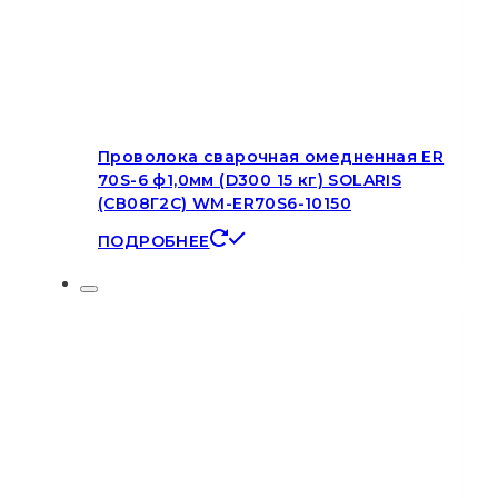
Проволока сварочная омедненная ER
70S-6 ф1,0мм (D300 15 кг) SOLARIS
(СВ08Г2С) WM-ER70S6-10150
ПОДРОБНЕЕ