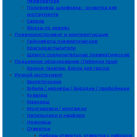
перфоратора
Полировка, шлифовка - оснастка для
инструмента
Свёрла
Фрезы по дереву
Пневмоинструмент и комплектующие
Гайковёрты пневматические
Краскораспылители
Шланги соединительные пневматические
Подъемное оборудование (Лебедки тали)
Крюки, такелаж, блоки для тросса
Ручной инструмент
Заклепочники
Зубила / кернеры / бородки / пробойники
Кувалды
Маркеры
Монтировки / монтажки
Напильники и надфили
Ножницы
Отвертки
Наборы отверток, отвертка с набором