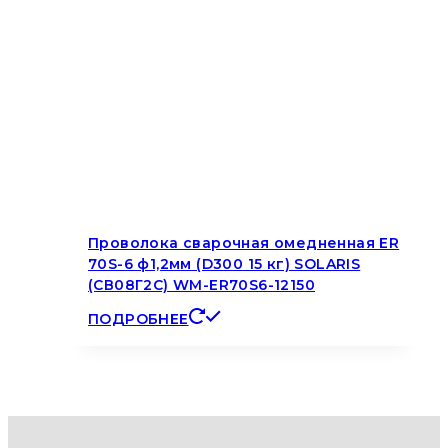
Проволока сварочная омедненная ER
70S-6 ф1,2мм (D300 15 кг) SOLARIS
(СВ08Г2С) WM-ER70S6-12150
ПОДРОБНЕЕ