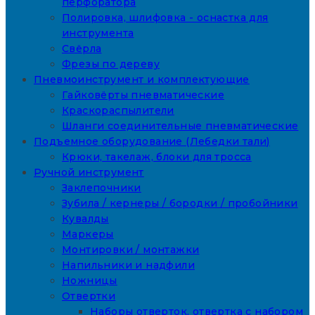
перфоратора
Полировка, шлифовка - оснастка для
инструмента
Свёрла
Фрезы по дереву
Пневмоинструмент и комплектующие
Гайковёрты пневматические
Краскораспылители
Шланги соединительные пневматические
Подъемное оборудование (Лебедки тали)
Крюки, такелаж, блоки для тросса
Ручной инструмент
Заклепочники
Зубила / кернеры / бородки / пробойники
Кувалды
Маркеры
Монтировки / монтажки
Напильники и надфили
Ножницы
Отвертки
Наборы отверток, отвертка с набором