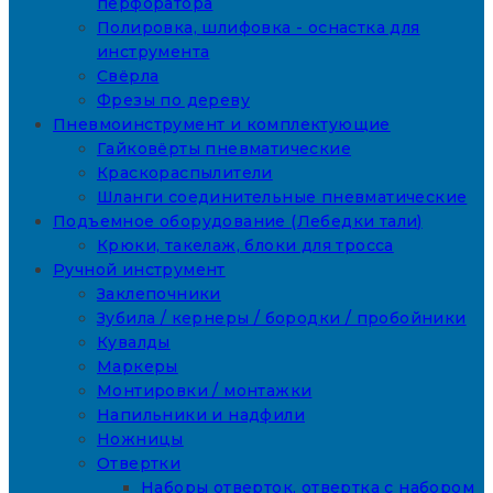
перфоратора
Полировка, шлифовка - оснастка для
инструмента
Свёрла
Фрезы по дереву
Пневмоинструмент и комплектующие
Гайковёрты пневматические
Краскораспылители
Шланги соединительные пневматические
Подъемное оборудование (Лебедки тали)
Крюки, такелаж, блоки для тросса
Ручной инструмент
Заклепочники
Зубила / кернеры / бородки / пробойники
Кувалды
Маркеры
Монтировки / монтажки
Напильники и надфили
Ножницы
Отвертки
Наборы отверток, отвертка с набором