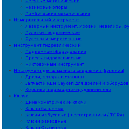
Реечные механические
Резиновые опоры
Ромбические механические
Измерительный инструмент
Лазерный инструмент. Уровни, невелиры, ру
Рулетки геодезические
Рулетки измерительные
Инструмент гидравлический
Подъемное оборудование
Прессы гидравлические
Рихтовочный инструмент
Инструмент для алмазного сверления (бурения)
Дрели, моторы и станины
Запчасти KEN Cayken для дрелей и оборудо
Коронки, переходники, удлиннители
Ключи
Динамометричекие ключи
Ключи балонные
Ключи имбусовые (шестигранники / TORX)
Ключи разводные
Ключи Ступичные