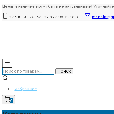
Перейти
Цены и наличие могут быть не актуальными! Уточняйте
к
+7 910 36-20-749 +7 977 08-16-060
mr.pakt@g
контенту
Искать:
ПОИСК
Избранное
0