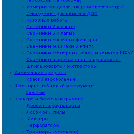
Гайкоколы (гайколомы)
Измерители давления (компрессометры)
Инструмент для ремонта ДВС
Кузовные работы
Съемники 2-х лапые
Съемники 3-х лапые
Съемники масляных фильтров
Съемники обшивки и клипс
Съемники стопорных колец и хомутов ШРУС
Съемники шаровых опор и рулевых тяг
Шпильковерты / экстракторы
Химические средства
Краски аэрозольные
Шарнирно-губцевый инструмент
Зажимы
Электро и бензо инструмент
Дрели и шуруповерты
Лобзики и пилы
Миксеры
Перфораторы
Триммеры (мотокосы)