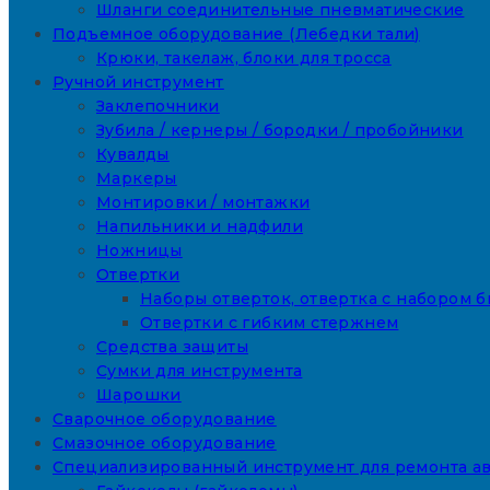
Шланги соединительные пневматические
Подъемное оборудование (Лебедки тали)
Крюки, такелаж, блоки для тросса
Ручной инструмент
Заклепочники
Зубила / кернеры / бородки / пробойники
Кувалды
Маркеры
Монтировки / монтажки
Напильники и надфили
Ножницы
Отвертки
Наборы отверток, отвертка с набором б
Отвертки с гибким стержнем
Средства защиты
Сумки для инструмента
Шарошки
Сварочное оборудование
Смазочное оборудование
Специализированный инструмент для ремонта а