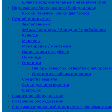
Шланги соединительные пневматические
Подъемное оборудование (Лебедки тали)
Крюки, такелаж, блоки для тросса
Ручной инструмент
Заклепочники
Зубила / кернеры / бородки / пробойники
Кувалды
Маркеры
Монтировки / монтажки
Напильники и надфили
Ножницы
Отвертки
Наборы отверток, отвертка с набором б
Отвертки с гибким стержнем
Средства защиты
Сумки для инструмента
Шарошки
Сварочное оборудование
Смазочное оборудование
Специализированный инструмент для ремонта а