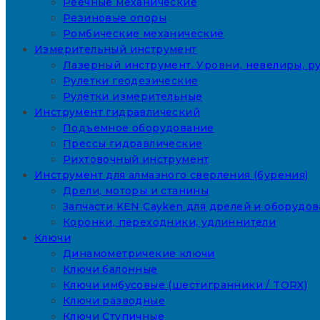
Реечные механические
Резиновые опоры
Ромбические механические
Измерительный инструмент
Лазерный инструмент. Уровни, невелиры, ру
Рулетки геодезические
Рулетки измерительные
Инструмент гидравлический
Подъемное оборудование
Прессы гидравлические
Рихтовочный инструмент
Инструмент для алмазного сверления (бурения)
Дрели, моторы и станины
Запчасти KEN Cayken для дрелей и оборудо
Коронки, переходники, удлиннители
Ключи
Динамометричекие ключи
Ключи балонные
Ключи имбусовые (шестигранники / TORX)
Ключи разводные
Ключи Ступичные