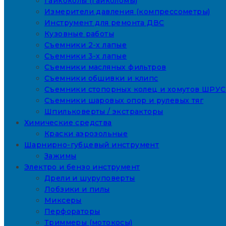
Гайкоколы (гайколомы)
Измерители давления (компрессометры)
Инструмент для ремонта ДВС
Кузовные работы
Съемники 2-х лапые
Съемники 3-х лапые
Съемники масляных фильтров
Съемники обшивки и клипс
Съемники стопорных колец и хомутов ШРУС
Съемники шаровых опор и рулевых тяг
Шпильковерты / экстракторы
Химические средства
Краски аэрозольные
Шарнирно-губцевый инструмент
Зажимы
Электро и бензо инструмент
Дрели и шуруповерты
Лобзики и пилы
Миксеры
Перфораторы
Триммеры (мотокосы)