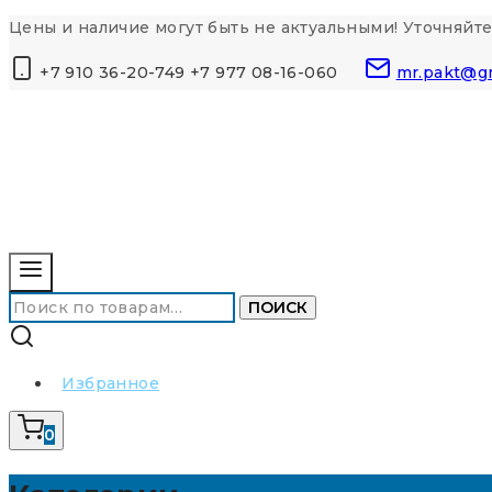
Перейти
Цены и наличие могут быть не актуальными! Уточняйте
к
+7 910 36-20-749 +7 977 08-16-060
mr.pakt@g
контенту
Искать:
ПОИСК
Избранное
0