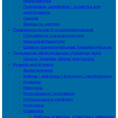
перфоратора
Полировка, шлифовка - оснастка для
инструмента
Свёрла
Фрезы по дереву
Пневмоинструмент и комплектующие
Гайковёрты пневматические
Краскораспылители
Шланги соединительные пневматические
Подъемное оборудование (Лебедки тали)
Крюки, такелаж, блоки для тросса
Ручной инструмент
Заклепочники
Зубила / кернеры / бородки / пробойники
Кувалды
Маркеры
Монтировки / монтажки
Напильники и надфили
Ножницы
Отвертки
Наборы отверток, отвертка с набором