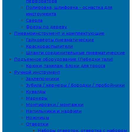
перфоратора
Полировка, шлифовка - оснастка для
инструмента
Свёрла
Фрезы по дереву
Пневмоинструмент и комплектующие
Гайковёрты пневматические
Краскораспылители
Шланги соединительные пневматические
Подъемное оборудование (Лебедки тали)
Крюки, такелаж, блоки для тросса
Ручной инструмент
Заклепочники
Зубила / кернеры / бородки / пробойники
Кувалды
Маркеры
Монтировки / монтажки
Напильники и надфили
Ножницы
Отвертки
Наборы отверток, отвертка с набором