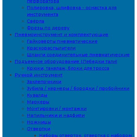
перфоратора
Полировка, шлифовка - оснастка для
инструмента
Свёрла
Фрезы по дереву
Пневмоинструмент и комплектующие
Гайковёрты пневматические
Краскораспылители
Шланги соединительные пневматические
Подъемное оборудование (Лебедки тали)
Крюки, такелаж, блоки для тросса
Ручной инструмент
Заклепочники
Зубила / кернеры / бородки / пробойники
Кувалды
Маркеры
Монтировки / монтажки
Напильники и надфили
Ножницы
Отвертки
Наборы отверток, отвертка с набором