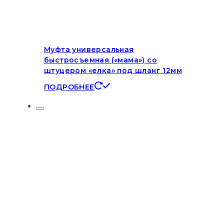
Муфта универсальная
быстросъемная («мама») со
штуцером «елка» под шланг 12мм
ПОДРОБНЕЕ