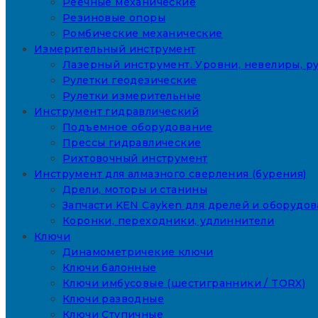
Реечные механические
Резиновые опоры
Ромбические механические
Измерительный инструмент
Лазерный инструмент. Уровни, невелиры, ру
Рулетки геодезические
Рулетки измерительные
Инструмент гидравлический
Подъемное оборудование
Прессы гидравлические
Рихтовочный инструмент
Инструмент для алмазного сверления (бурения)
Дрели, моторы и станины
Запчасти KEN Cayken для дрелей и оборудо
Коронки, переходники, удлиннители
Ключи
Динамометричекие ключи
Ключи балонные
Ключи имбусовые (шестигранники / TORX)
Ключи разводные
Ключи Ступичные