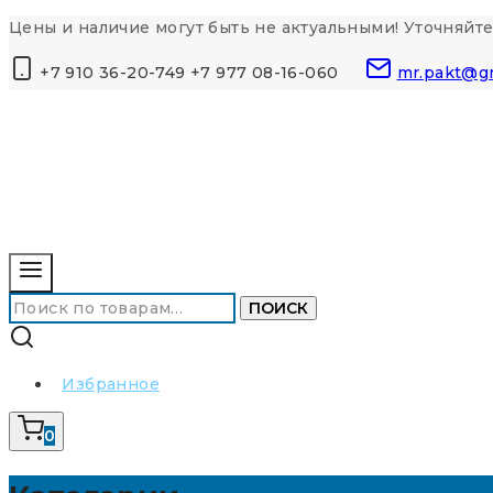
Перейти
Цены и наличие могут быть не актуальными! Уточняйте
к
+7 910 36-20-749 +7 977 08-16-060
mr.pakt@g
контенту
Искать:
ПОИСК
Избранное
0