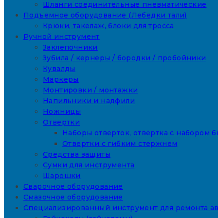
Шланги соединительные пневматические
Подъемное оборудование (Лебедки тали)
Крюки, такелаж, блоки для тросса
Ручной инструмент
Заклепочники
Зубила / кернеры / бородки / пробойники
Кувалды
Маркеры
Монтировки / монтажки
Напильники и надфили
Ножницы
Отвертки
Наборы отверток, отвертка с набором б
Отвертки с гибким стержнем
Средства защиты
Сумки для инструмента
Шарошки
Сварочное оборудование
Смазочное оборудование
Специализированный инструмент для ремонта а