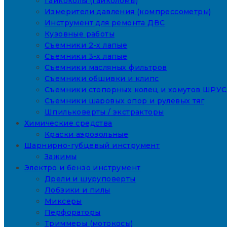
Гайкоколы (гайколомы)
Измерители давления (компрессометры)
Инструмент для ремонта ДВС
Кузовные работы
Съемники 2-х лапые
Съемники 3-х лапые
Съемники масляных фильтров
Съемники обшивки и клипс
Съемники стопорных колец и хомутов ШРУС
Съемники шаровых опор и рулевых тяг
Шпильковерты / экстракторы
Химические средства
Краски аэрозольные
Шарнирно-губцевый инструмент
Зажимы
Электро и бензо инструмент
Дрели и шуруповерты
Лобзики и пилы
Миксеры
Перфораторы
Триммеры (мотокосы)