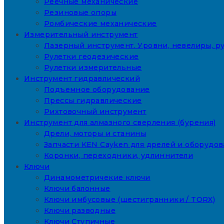
Реечные механические
Резиновые опоры
Ромбические механические
Измерительный инструмент
Лазерный инструмент. Уровни, невелиры, ру
Рулетки геодезические
Рулетки измерительные
Инструмент гидравлический
Подъемное оборудование
Прессы гидравлические
Рихтовочный инструмент
Инструмент для алмазного сверления (бурения)
Дрели, моторы и станины
Запчасти KEN Cayken для дрелей и оборудо
Коронки, переходники, удлиннители
Ключи
Динамометричекие ключи
Ключи балонные
Ключи имбусовые (шестигранники / TORX)
Ключи разводные
Ключи Ступичные