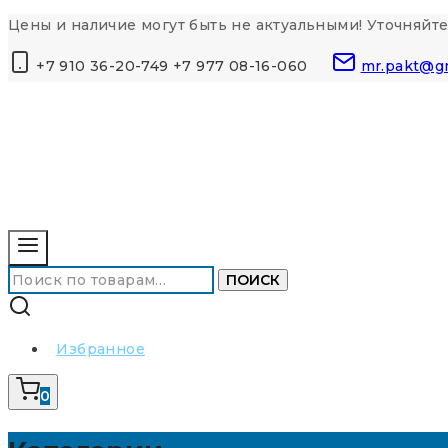
Перейти
Цены и наличие могут быть не актуальными! Уточняйте
к
+7 910 36-20-749 +7 977 08-16-060
mr.pakt@g
контенту
Искать:
ПОИСК
Избранное
0