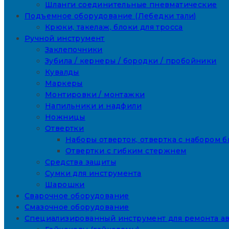
Шланги соединительные пневматические
Подъемное оборудование (Лебедки тали)
Крюки, такелаж, блоки для тросса
Ручной инструмент
Заклепочники
Зубила / кернеры / бородки / пробойники
Кувалды
Маркеры
Монтировки / монтажки
Напильники и надфили
Ножницы
Отвертки
Наборы отверток, отвертка с набором б
Отвертки с гибким стержнем
Средства защиты
Сумки для инструмента
Шарошки
Сварочное оборудование
Смазочное оборудование
Специализированный инструмент для ремонта а