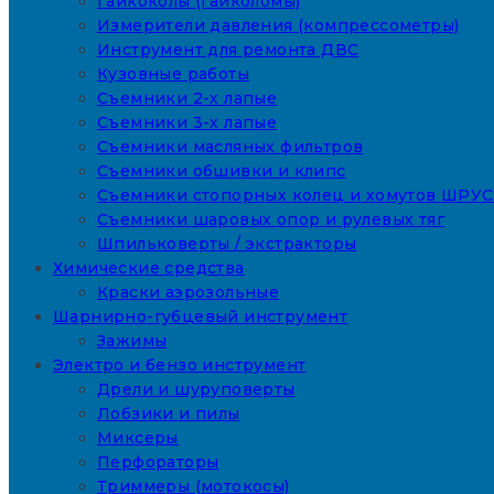
Гайкоколы (гайколомы)
Измерители давления (компрессометры)
Инструмент для ремонта ДВС
Кузовные работы
Съемники 2-х лапые
Съемники 3-х лапые
Съемники масляных фильтров
Съемники обшивки и клипс
Съемники стопорных колец и хомутов ШРУС
Съемники шаровых опор и рулевых тяг
Шпильковерты / экстракторы
Химические средства
Краски аэрозольные
Шарнирно-губцевый инструмент
Зажимы
Электро и бензо инструмент
Дрели и шуруповерты
Лобзики и пилы
Миксеры
Перфораторы
Триммеры (мотокосы)