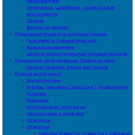
перфоратора
Полировка, шлифовка - оснастка для
инструмента
Свёрла
Фрезы по дереву
Пневмоинструмент и комплектующие
Гайковёрты пневматические
Краскораспылители
Шланги соединительные пневматические
Подъемное оборудование (Лебедки тали)
Крюки, такелаж, блоки для тросса
Ручной инструмент
Заклепочники
Зубила / кернеры / бородки / пробойники
Кувалды
Маркеры
Монтировки / монтажки
Напильники и надфили
Ножницы
Отвертки
Наборы отверток, отвертка с набором