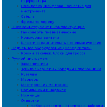
перфоратора
Полировка, шлифовка - оснастка для
инструмента
Свёрла
Фрезы по дереву
Пневмоинструмент и комплектующие
Гайковёрты пневматические
Краскораспылители
Шланги соединительные пневматические
Подъемное оборудование (Лебедки тали)
Крюки, такелаж, блоки для тросса
Ручной инструмент
Заклепочники
Зубила / кернеры / бородки / пробойники
Кувалды
Маркеры
Монтировки / монтажки
Напильники и надфили
Ножницы
Отвертки
Наборы отверток, отвертка с набором