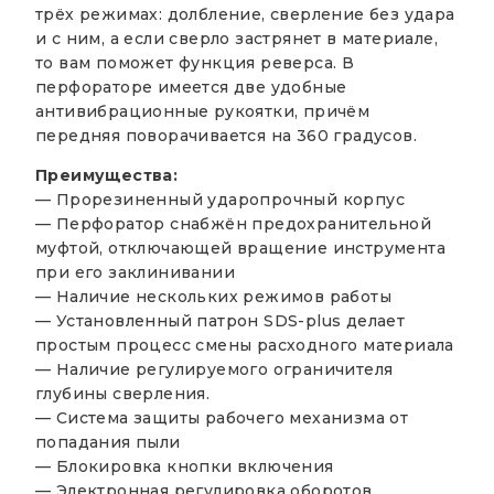
трёх режимах: долбление, сверление без удара
и с ним, а если сверло застрянет в материале,
то вам поможет функция реверса. В
перфораторе имеется две удобные
антивибрационные рукоятки, причём
передняя поворачивается на 360 градусов.
Преимущества:
— Прорезиненный ударопрочный корпус
— Перфоратор снабжён предохранительной
муфтой, отключающей вращение инструмента
при его заклинивании
— Наличие нескольких режимов работы
— Установленный патрон SDS-plus делает
простым процесс смены расходного материала
— Наличие регулируемого ограничителя
глубины сверления.
— Система защиты рабочего механизма от
попадания пыли
— Блокировка кнопки включения
— Электронная регулировка оборотов