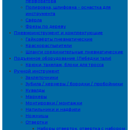
перфоратора
Полировка, шлифовка - оснастка для
инструмента
Свёрла
Фрезы по дереву
Пневмоинструмент и комплектующие
Гайковёрты пневматические
Краскораспылители
Шланги соединительные пневматические
Подъемное оборудование (Лебедки тали)
Крюки, такелаж, блоки для тросса
Ручной инструмент
Заклепочники
Зубила / кернеры / бородки / пробойники
Кувалды
Маркеры
Монтировки / монтажки
Напильники и надфили
Ножницы
Отвертки
Наборы отверток, отвертка с набором