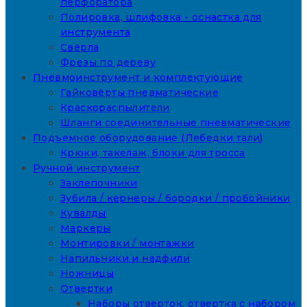
перфоратора
Полировка, шлифовка - оснастка для
инструмента
Свёрла
Фрезы по дереву
Пневмоинструмент и комплектующие
Гайковёрты пневматические
Краскораспылители
Шланги соединительные пневматические
Подъемное оборудование (Лебедки тали)
Крюки, такелаж, блоки для тросса
Ручной инструмент
Заклепочники
Зубила / кернеры / бородки / пробойники
Кувалды
Маркеры
Монтировки / монтажки
Напильники и надфили
Ножницы
Отвертки
Наборы отверток, отвертка с набором