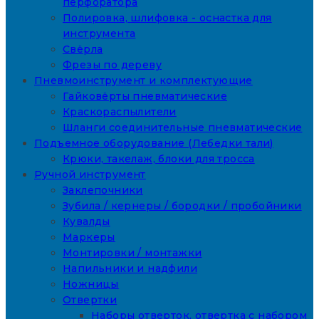
перфоратора
Полировка, шлифовка - оснастка для
инструмента
Свёрла
Фрезы по дереву
Пневмоинструмент и комплектующие
Гайковёрты пневматические
Краскораспылители
Шланги соединительные пневматические
Подъемное оборудование (Лебедки тали)
Крюки, такелаж, блоки для тросса
Ручной инструмент
Заклепочники
Зубила / кернеры / бородки / пробойники
Кувалды
Маркеры
Монтировки / монтажки
Напильники и надфили
Ножницы
Отвертки
Наборы отверток, отвертка с набором