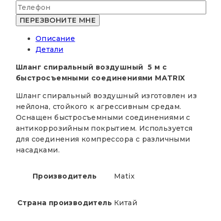
спиральный
воздушный
5
Описание
м
Детали
с
быстросъемными
Шланг спиральный воздушный 5 м с
соединениями
быстросъемными соединениями MATRIX
MATRIX
Шланг спиральный воздушный изготовлен из
нейлона, стойкого к агрессивным средам.
Оснащен быстросъемными соединениями с
антикоррозийным покрытием. Используется
для соединения компрессора с различными
насадками.
Производитель
Matix
Страна производитель
Китай