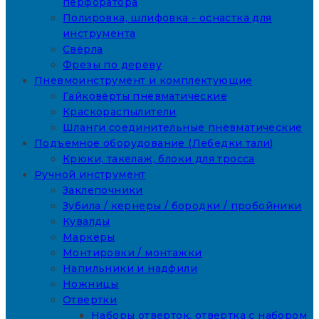
перфоратора
Полировка, шлифовка - оснастка для
инструмента
Свёрла
Фрезы по дереву
Пневмоинструмент и комплектующие
Гайковёрты пневматические
Краскораспылители
Шланги соединительные пневматические
Подъемное оборудование (Лебедки тали)
Крюки, такелаж, блоки для тросса
Ручной инструмент
Заклепочники
Зубила / кернеры / бородки / пробойники
Кувалды
Маркеры
Монтировки / монтажки
Напильники и надфили
Ножницы
Отвертки
Наборы отверток, отвертка с набором