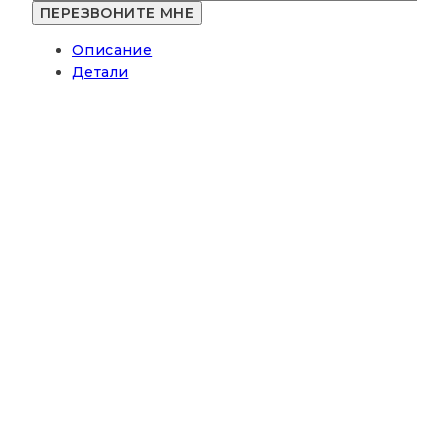
термовоздуходувка
WORTEX
Описание
HG
Детали
6020
HG602000011