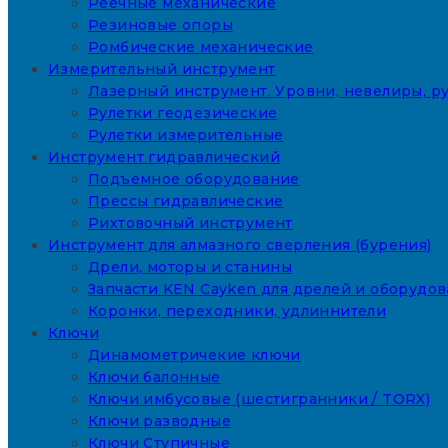
Реечные механические
Резиновые опоры
Ромбические механические
Измерительный инструмент
Лазерный инструмент. Уровни, невелиры, ру
Рулетки геодезические
Рулетки измерительные
Инструмент гидравлический
Подъемное оборудование
Прессы гидравлические
Рихтовочный инструмент
Инструмент для алмазного сверления (бурения)
Дрели, моторы и станины
Запчасти KEN Cayken для дрелей и оборудо
Коронки, переходники, удлиннители
Ключи
Динамометричекие ключи
Ключи балонные
Ключи имбусовые (шестигранники / TORX)
Ключи разводные
Ключи Ступичные