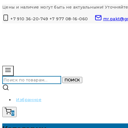
Перейти
Цены и наличие могут быть не актуальными! Уточняйте
к
+7 910 36-20-749 +7 977 08-16-060
mr.pakt@g
контенту
Искать:
ПОИСК
Избранное
0