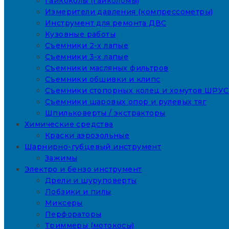
Гайкоколы (гайколомы)
Измерители давления (компрессометры)
Инструмент для ремонта ДВС
Кузовные работы
Съемники 2-х лапые
Съемники 3-х лапые
Съемники масляных фильтров
Съемники обшивки и клипс
Съемники стопорных колец и хомутов ШРУС
Съемники шаровых опор и рулевых тяг
Шпильковерты / экстракторы
Химические средства
Краски аэрозольные
Шарнирно-губцевый инструмент
Зажимы
Электро и бензо инструмент
Дрели и шуруповерты
Лобзики и пилы
Миксеры
Перфораторы
Триммеры (мотокосы)