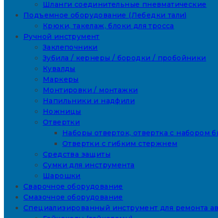
Шланги соединительные пневматические
Подъемное оборудование (Лебедки тали)
Крюки, такелаж, блоки для тросса
Ручной инструмент
Заклепочники
Зубила / кернеры / бородки / пробойники
Кувалды
Маркеры
Монтировки / монтажки
Напильники и надфили
Ножницы
Отвертки
Наборы отверток, отвертка с набором б
Отвертки с гибким стержнем
Средства защиты
Сумки для инструмента
Шарошки
Сварочное оборудование
Смазочное оборудование
Специализированный инструмент для ремонта а