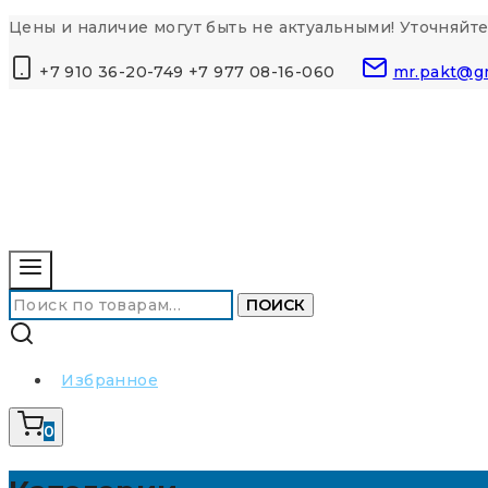
Перейти
Цены и наличие могут быть не актуальными! Уточняйте
к
+7 910 36-20-749 +7 977 08-16-060
mr.pakt@g
контенту
Искать:
ПОИСК
Избранное
0