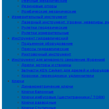
Реечные механические
Резиновые опоры
Ромбические механические
Измерительный инструмент
Лазерный инструмент. Уровни, невелиры, ру
Рулетки геодезические
Рулетки измерительные
Инструмент гидравлический
Подъемное оборудование
Прессы гидравлические
Рихтовочный инструмент
Инструмент для алмазного сверления (бурения)
Дрели, моторы и станины
Запчасти KEN Cayken для дрелей и оборудо
Коронки, переходники, удлиннители
Ключи
Динамометричекие ключи
Ключи балонные
Ключи имбусовые (шестигранники / TORX)
Ключи разводные
Ключи Ступичные