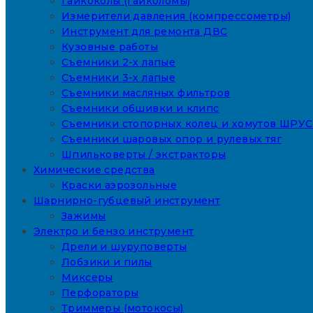
Гайкоколы (гайколомы)
Измерители давления (компрессометры)
Инструмент для ремонта ДВС
Кузовные работы
Съемники 2-х лапые
Съемники 3-х лапые
Съемники масляных фильтров
Съемники обшивки и клипс
Съемники стопорных колец и хомутов ШРУС
Съемники шаровых опор и рулевых тяг
Шпильковерты / экстракторы
Химические средства
Краски аэрозольные
Шарнирно-губцевый инструмент
Зажимы
Электро и бензо инструмент
Дрели и шуруповерты
Лобзики и пилы
Миксеры
Перфораторы
Триммеры (мотокосы)