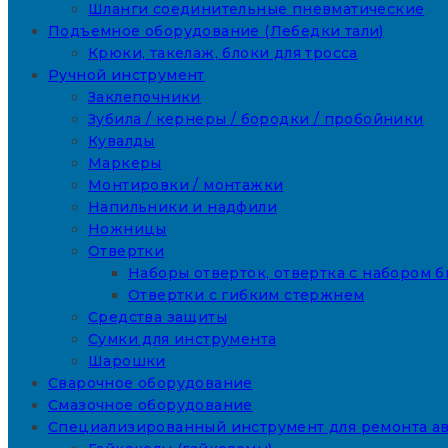
Шланги соединительные пневматические
Подъемное оборудование (Лебедки тали)
Крюки, такелаж, блоки для тросса
Ручной инструмент
Заклепочники
Зубила / кернеры / бородки / пробойники
Кувалды
Маркеры
Монтировки / монтажки
Напильники и надфили
Ножницы
Отвертки
Наборы отверток, отвертка с набором б
Отвертки с гибким стержнем
Средства защиты
Сумки для инструмента
Шарошки
Сварочное оборудование
Смазочное оборудование
Специализированный инструмент для ремонта а