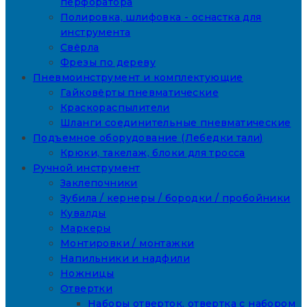
перфоратора
Полировка, шлифовка - оснастка для
инструмента
Свёрла
Фрезы по дереву
Пневмоинструмент и комплектующие
Гайковёрты пневматические
Краскораспылители
Шланги соединительные пневматические
Подъемное оборудование (Лебедки тали)
Крюки, такелаж, блоки для тросса
Ручной инструмент
Заклепочники
Зубила / кернеры / бородки / пробойники
Кувалды
Маркеры
Монтировки / монтажки
Напильники и надфили
Ножницы
Отвертки
Наборы отверток, отвертка с набором