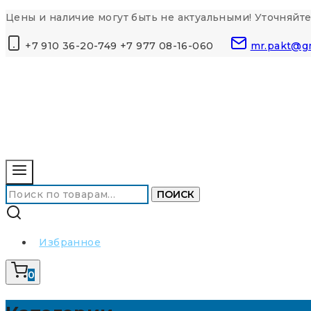
Перейти
Цены и наличие могут быть не актуальными! Уточняйте
к
+7 910 36-20-749 +7 977 08-16-060
mr.pakt@g
контенту
Искать:
ПОИСК
Избранное
0