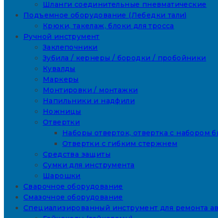
Шланги соединительные пневматические
Подъемное оборудование (Лебедки тали)
Крюки, такелаж, блоки для тросса
Ручной инструмент
Заклепочники
Зубила / кернеры / бородки / пробойники
Кувалды
Маркеры
Монтировки / монтажки
Напильники и надфили
Ножницы
Отвертки
Наборы отверток, отвертка с набором б
Отвертки с гибким стержнем
Средства защиты
Сумки для инструмента
Шарошки
Сварочное оборудование
Смазочное оборудование
Специализированный инструмент для ремонта а