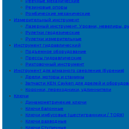
Реечные механические
Резиновые опоры
Ромбические механические
Измерительный инструмент
Лазерный инструмент. Уровни, невелиры, ру
Рулетки геодезические
Рулетки измерительные
Инструмент гидравлический
Подъемное оборудование
Прессы гидравлические
Рихтовочный инструмент
Инструмент для алмазного сверления (бурения)
Дрели, моторы и станины
Запчасти KEN Cayken для дрелей и оборудо
Коронки, переходники, удлиннители
Ключи
Динамометричекие ключи
Ключи балонные
Ключи имбусовые (шестигранники / TORX)
Ключи разводные
Ключи Ступичные