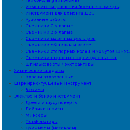
Гайкоколы (гайколомы)
Измерители давления (компрессометры)
Инструмент для ремонта ДВС
Кузовные работы
Съемники 2-х лапые
Съемники 3-х лапые
Съемники масляных фильтров
Съемники обшивки и клипс
Съемники стопорных колец и хомутов ШРУС
Съемники шаровых опор и рулевых тяг
Шпильковерты / экстракторы
Химические средства
Краски аэрозольные
Шарнирно-губцевый инструмент
Зажимы
Электро и бензо инструмент
Дрели и шуруповерты
Лобзики и пилы
Миксеры
Перфораторы
Триммеры (мотокосы)