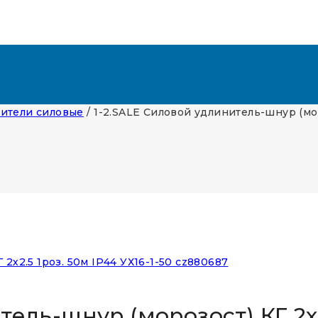
ители силовые
/
1-2.SALE Силовой удлинитель-шнур (моро
ель-шнур (морозост) КГ 2х2.