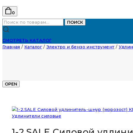
0
Искать:
ПОИСК
СМОТРЕТЬ КАТАЛОГ
Главная
/
Каталог
/
Электро и бензо инструмент
/
Удлин
OPEN
Удлинители силовые
1-2.SALE Силовой удлинит