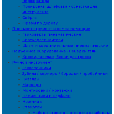
перфоратора
Полировка, шлифовка - оснастка для
инструмента
Свёрла
Фрезы по дереву
Пневмоинструмент и комплектующие
Гайковёрты пневматические
Краскораспылители
Шланги соединительные пневматические
Подъемное оборудование (Лебедки тали)
Крюки, такелаж, блоки для тросса
Ручной инструмент
Заклепочники
Зубила / кернеры / бородки / пробойники
Кувалды
Маркеры
Монтировки / монтажки
Напильники и надфили
Ножницы
Отвертки
Наборы отверток, отвертка с набором