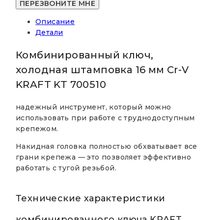
холодная
штамповка
Описание
16
Детали
мм
Cr-
Комбинированный ключ,
V
KRAFT
холодная штамповка 16 мм Cr-V
KT
KRAFT KT 700510
700510
надежный инструмент, который можно
использовать при работе с труднодоступным
крепежом.
Накидная головка полностью обхватывает все
грани крепежа — это позволяет эффективно
работать с тугой резьбой.
Технические характеристики
комбинированного ключа KRAFT