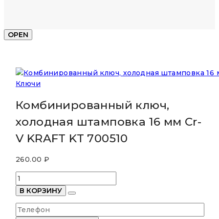
OPEN
Ключи
Комбинированный ключ,
холодная штамповка 16 мм Cr-
V KRAFT KT 700510
260.00
₽
Количество
товара
В КОРЗИНУ
Комбинированный
ключ,