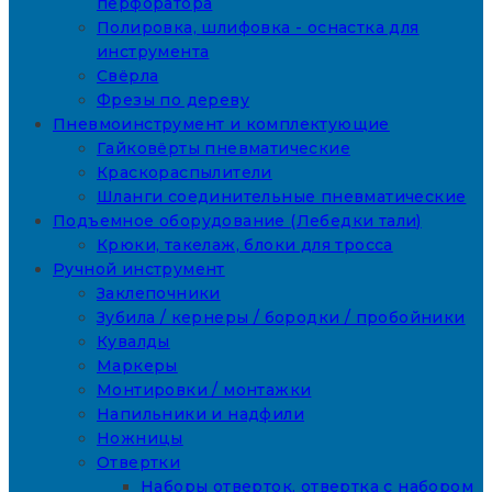
перфоратора
Полировка, шлифовка - оснастка для
инструмента
Свёрла
Фрезы по дереву
Пневмоинструмент и комплектующие
Гайковёрты пневматические
Краскораспылители
Шланги соединительные пневматические
Подъемное оборудование (Лебедки тали)
Крюки, такелаж, блоки для тросса
Ручной инструмент
Заклепочники
Зубила / кернеры / бородки / пробойники
Кувалды
Маркеры
Монтировки / монтажки
Напильники и надфили
Ножницы
Отвертки
Наборы отверток, отвертка с набором