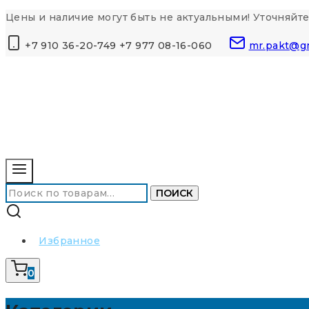
Перейти
Цены и наличие могут быть не актуальными! Уточняйте
к
+7 910 36-20-749 +7 977 08-16-060
mr.pakt@g
контенту
Искать:
ПОИСК
Избранное
0