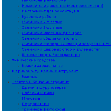
Гайкоколы (гайколомы)
Измерители давления (компрессометры)
Инструмент для ремонта ДВС
Кузовные работы
Съемники 2-х лапые
Съемники 3-х лапые
Съемники масляных фильтров
Съемники обшивки и клипс
Съемники стопорных колец и хомутов ШРУС
Съемники шаровых опор и рулевых тяг
Шпильковерты / экстракторы
Химические средства
Краски аэрозольные
Шарнирно-губцевый инструмент
Зажимы
Электро и бензо инструмент
Дрели и шуруповерты
Лобзики и пилы
Миксеры
Перфораторы
Триммеры (мотокосы)