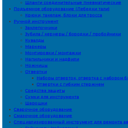
Шланги соединительные пневматические
Подъемное оборудование (Лебедки тали)
Крюки, такелаж, блоки для тросса
Ручной инструмент
Заклепочники
Зубила / кернеры / бородки / пробойники
Кувалды
Маркеры
Монтировки / монтажки
Напильники и надфили
Ножницы
Отвертки
Наборы отверток, отвертка с набором б
Отвертки с гибким стержнем
Средства защиты
Сумки для инструмента
Шарошки
Сварочное оборудование
Смазочное оборудование
Специализированный инструмент для ремонта а