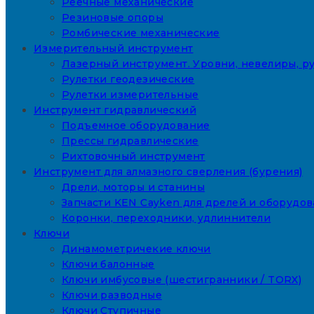
Реечные механические
Резиновые опоры
Ромбические механические
Измерительный инструмент
Лазерный инструмент. Уровни, невелиры, ру
Рулетки геодезические
Рулетки измерительные
Инструмент гидравлический
Подъемное оборудование
Прессы гидравлические
Рихтовочный инструмент
Инструмент для алмазного сверления (бурения)
Дрели, моторы и станины
Запчасти KEN Cayken для дрелей и оборудо
Коронки, переходники, удлиннители
Ключи
Динамометричекие ключи
Ключи балонные
Ключи имбусовые (шестигранники / TORX)
Ключи разводные
Ключи Ступичные