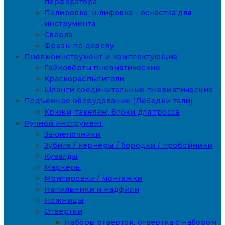
перфоратора
Полировка, шлифовка - оснастка для
инструмента
Свёрла
Фрезы по дереву
Пневмоинструмент и комплектующие
Гайковёрты пневматические
Краскораспылители
Шланги соединительные пневматические
Подъемное оборудование (Лебедки тали)
Крюки, такелаж, блоки для тросса
Ручной инструмент
Заклепочники
Зубила / кернеры / бородки / пробойники
Кувалды
Маркеры
Монтировки / монтажки
Напильники и надфили
Ножницы
Отвертки
Наборы отверток, отвертка с набором