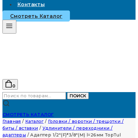
Контакты
Смотреть Каталог
0
Искать:
ПОИСК
СМОТРЕТЬ КАТАЛОГ
Главная
/
Каталог
/
Головки / воротки / трещотки /
биты / вставки
/
Удлинители / переходники /
адаптеры
/
Адаптер 1/2″(F)*3/8″(M) l=26мм TopTul