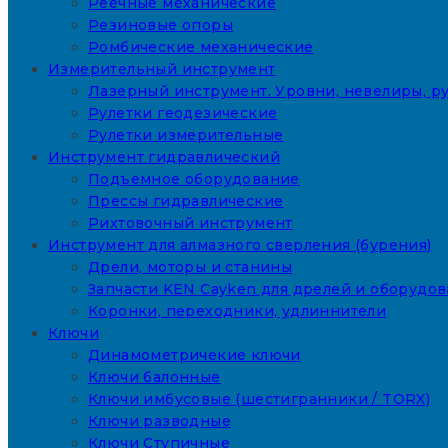
Реечные механические
Резиновые опоры
Ромбические механические
Измерительный инструмент
Лазерный инструмент. Уровни, невелиры, ру
Рулетки геодезические
Рулетки измерительные
Инструмент гидравлический
Подъемное оборудование
Прессы гидравлические
Рихтовочный инструмент
Инструмент для алмазного сверления (бурения)
Дрели, моторы и станины
Запчасти KEN Cayken для дрелей и оборудо
Коронки, переходники, удлиннители
Ключи
Динамометричекие ключи
Ключи балонные
Ключи имбусовые (шестигранники / TORX)
Ключи разводные
Ключи Ступичные