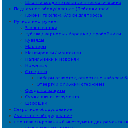
Шланги соединительные пневматические
Подъемное оборудование (Лебедки тали)
Крюки, такелаж, блоки для тросса
Ручной инструмент
Заклепочники
Зубила / кернеры / бородки / пробойники
Кувалды
Маркеры
Монтировки / монтажки
Напильники и надфили
Ножницы
Отвертки
Наборы отверток, отвертка с набором б
Отвертки с гибким стержнем
Средства защиты
Сумки для инструмента
Шарошки
Сварочное оборудование
Смазочное оборудование
Специализированный инструмент для ремонта а