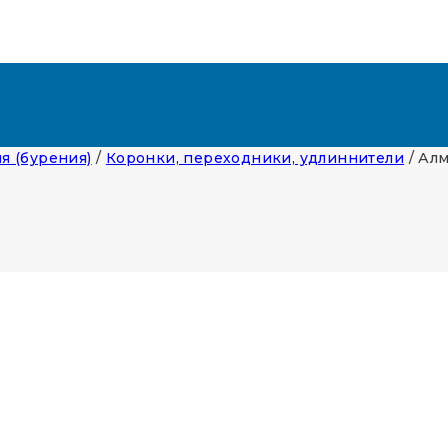
я (бурения)
/
Коронки, переходники, удлиннители
/
Алм