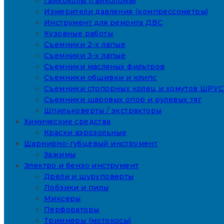
Гайкоколы (гайколомы)
Измерители давления (компрессометры)
Инструмент для ремонта ДВС
Кузовные работы
Съемники 2-х лапые
Съемники 3-х лапые
Съемники масляных фильтров
Съемники обшивки и клипс
Съемники стопорных колец и хомутов ШРУС
Съемники шаровых опор и рулевых тяг
Шпильковерты / экстракторы
Химические средства
Краски аэрозольные
Шарнирно-губцевый инструмент
Зажимы
Электро и бензо инструмент
Дрели и шуруповерты
Лобзики и пилы
Миксеры
Перфораторы
Триммеры (мотокосы)