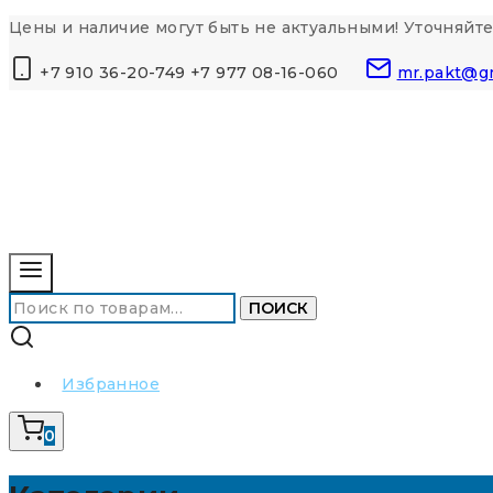
Перейти
Цены и наличие могут быть не актуальными! Уточняйте
к
+7 910 36-20-749 +7 977 08-16-060
mr.pakt@g
контенту
Искать:
ПОИСК
Избранное
0