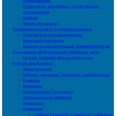
перфоратора
Полировка, шлифовка - оснастка для
инструмента
Свёрла
Фрезы по дереву
Пневмоинструмент и комплектующие
Гайковёрты пневматические
Краскораспылители
Шланги соединительные пневматические
Подъемное оборудование (Лебедки тали)
Крюки, такелаж, блоки для тросса
Ручной инструмент
Заклепочники
Зубила / кернеры / бородки / пробойники
Кувалды
Маркеры
Монтировки / монтажки
Напильники и надфили
Ножницы
Отвертки
Наборы отверток, отвертка с набором