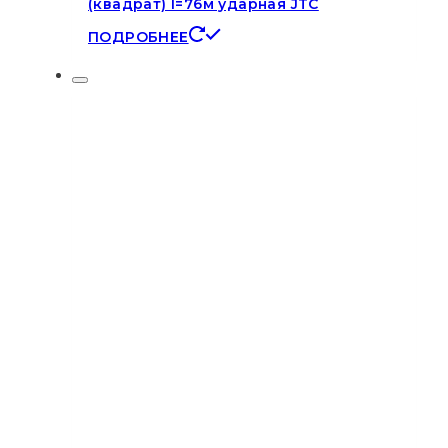
(квадрат) l=76м ударная JTC
ПОДРОБНЕЕ