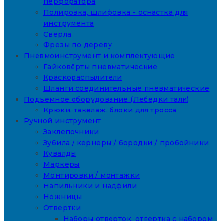
перфоратора
Полировка, шлифовка - оснастка для
инструмента
Свёрла
Фрезы по дереву
Пневмоинструмент и комплектующие
Гайковёрты пневматические
Краскораспылители
Шланги соединительные пневматические
Подъемное оборудование (Лебедки тали)
Крюки, такелаж, блоки для тросса
Ручной инструмент
Заклепочники
Зубила / кернеры / бородки / пробойники
Кувалды
Маркеры
Монтировки / монтажки
Напильники и надфили
Ножницы
Отвертки
Наборы отверток, отвертка с набором