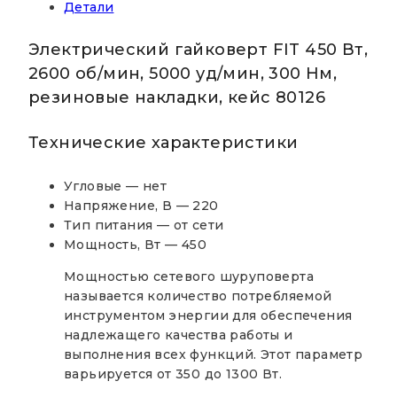
Детали
2600
об/
мин,
Электрический гайковерт FIT 450 Вт,
5000
2600 об/мин, 5000 уд/мин, 300 Нм,
уд/
резиновые накладки, кейс 80126
мин,
300
Технические характеристики
Нм,
резиновые
накладки,
Угловые — нет
кейс
Напряжение, В — 220
80126
Тип питания — от сети
Мощность, Вт — 450
Мощностью сетевого шуруповерта
называется количество потребляемой
инструментом энергии для обеспечения
надлежащего качества работы и
выполнения всех функций. Этот параметр
варьируется от 350 до 1300 Вт.