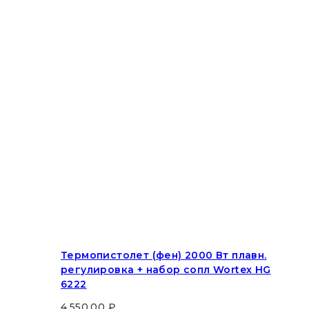
Термопистолет (фен) 2000 Вт плавн.
регулировка + набор сопл Wortex HG
6222
4,550.00
₽