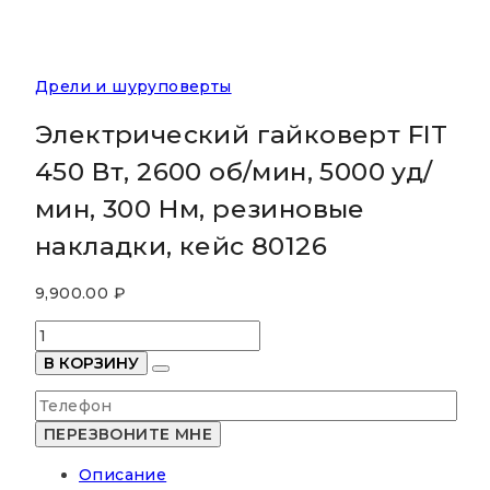
Дрели и шуруповерты
Электрический гайковерт FIT
450 Вт, 2600 об/мин, 5000 уд/
мин, 300 Нм, резиновые
накладки, кейс 80126
9,900.00
₽
Количество
товара
В КОРЗИНУ
Электрический
гайковерт
FIT
450
Описание
Вт,