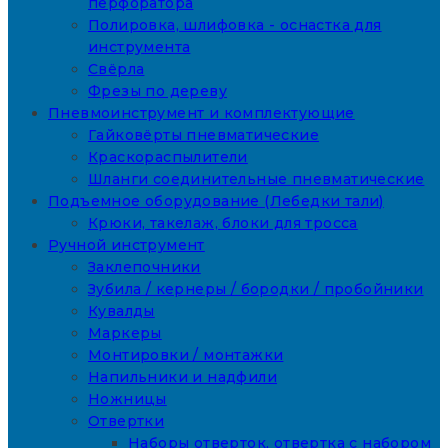
перфоратора
Полировка, шлифовка - оснастка для
инструмента
Свёрла
Фрезы по дереву
Пневмоинструмент и комплектующие
Гайковёрты пневматические
Краскораспылители
Шланги соединительные пневматические
Подъемное оборудование (Лебедки тали)
Крюки, такелаж, блоки для тросса
Ручной инструмент
Заклепочники
Зубила / кернеры / бородки / пробойники
Кувалды
Маркеры
Монтировки / монтажки
Напильники и надфили
Ножницы
Отвертки
Наборы отверток, отвертка с набором