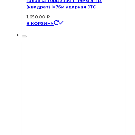
Головка торцевая 1″ 19мм 4-гр.
(квадрат) l=76м ударная JTC
1,650.00
₽
В КОРЗИНУ