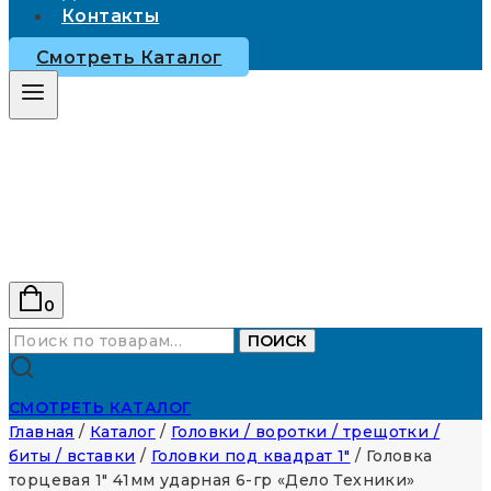
Контакты
Смотреть Каталог
0
Искать:
ПОИСК
СМОТРЕТЬ КАТАЛОГ
Главная
/
Каталог
/
Головки / воротки / трещотки /
биты / вставки
/
Головки под квадрат 1"
/
Головка
торцевая 1″ 41мм ударная 6-гр «Дело Техники»