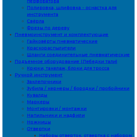
перфоратора
Полировка, шлифовка - оснастка для
инструмента
Свёрла
Фрезы по дереву
Пневмоинструмент и комплектующие
Гайковёрты пневматические
Краскораспылители
Шланги соединительные пневматические
Подъемное оборудование (Лебедки тали)
Крюки, такелаж, блоки для тросса
Ручной инструмент
Заклепочники
Зубила / кернеры / бородки / пробойники
Кувалды
Маркеры
Монтировки / монтажки
Напильники и надфили
Ножницы
Отвертки
Наборы отверток, отвертка с набором