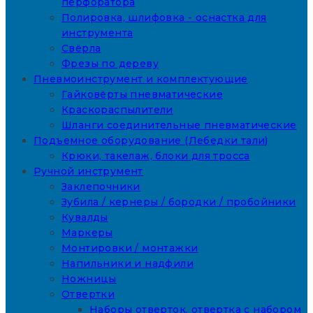
перфоратора
Полировка, шлифовка - оснастка для
инструмента
Свёрла
Фрезы по дереву
Пневмоинструмент и комплектующие
Гайковёрты пневматические
Краскораспылители
Шланги соединительные пневматические
Подъемное оборудование (Лебедки тали)
Крюки, такелаж, блоки для тросса
Ручной инструмент
Заклепочники
Зубила / кернеры / бородки / пробойники
Кувалды
Маркеры
Монтировки / монтажки
Напильники и надфили
Ножницы
Отвертки
Наборы отверток, отвертка с набором