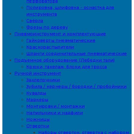
перфоратора
Полировка, шлифовка - оснастка для
инструмента
Свёрла
Фрезы по дереву
Пневмоинструмент и комплектующие
Гайковёрты пневматические
Краскораспылители
Шланги соединительные пневматические
Подъемное оборудование (Лебедки тали)
Крюки, такелаж, блоки для тросса
Ручной инструмент
Заклепочники
Зубила / кернеры / бородки / пробойники
Кувалды
Маркеры
Монтировки / монтажки
Напильники и надфили
Ножницы
Отвертки
Наборы отверток, отвертка с набором