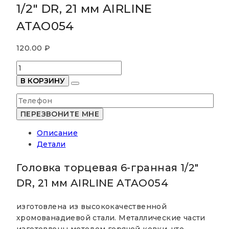
1/2″ DR, 21 мм AIRLINE
ATAO054
120.00
₽
Количество
товара
В КОРЗИНУ
Головка
торцевая
6-
гранная
Описание
1/2"
Детали
DR,
21
Головка торцевая 6-гранная 1/2″
мм
AIRLINE
DR, 21 мм AIRLINE ATAO054
ATAO054
изготовлена из высококачественной
хромованадиевой стали. Металлические части