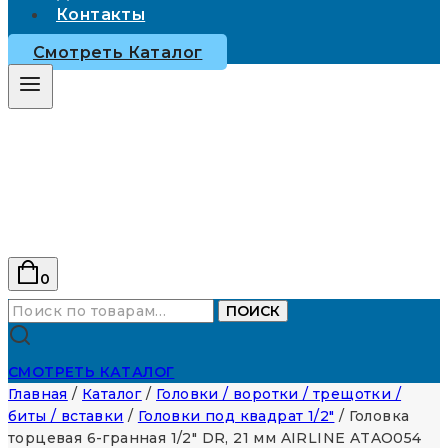
Контакты
Смотреть Каталог
0
Искать:
ПОИСК
СМОТРЕТЬ КАТАЛОГ
Главная
/
Каталог
/
Головки / воротки / трещотки /
биты / вставки
/
Головки под квадрат 1/2"
/
Головка
торцевая 6-гранная 1/2″ DR, 21 мм AIRLINE ATAO054