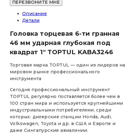
6-
ти
Описание
гранная
Детали
46
мм
Головка торцевая 6-ти гранная
ударная
под
46 мм ударная глубокая под
квадрат
квадрат 1″ TOPTUL KABA3246
1"
TOPTUL
Торговая марка TOPTUL — один из лидеров на
KABA3246
мировом рынке профессионального
инструмента
Сегодня профессиональный инструмент
TOPTUL регулярно поставляется более чем в
100 стран мира и используется крупнейшими
индустриальными потребителями, среди
которых: дилерские станции Honda, Audi,
Volkswagen, Toyota и др. в США и Европе и
даже Сингапурские авиалинии.