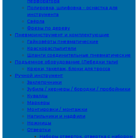
перфоратора
Полировка, шлифовка - оснастка для
инструмента
Свёрла
Фрезы по дереву
Пневмоинструмент и комплектующие
Гайковёрты пневматические
Краскораспылители
Шланги соединительные пневматические
Подъемное оборудование (Лебедки тали)
Крюки, такелаж, блоки для тросса
Ручной инструмент
Заклепочники
Зубила / кернеры / бородки / пробойники
Кувалды
Маркеры
Монтировки / монтажки
Напильники и надфили
Ножницы
Отвертки
Наборы отверток, отвертка с набором