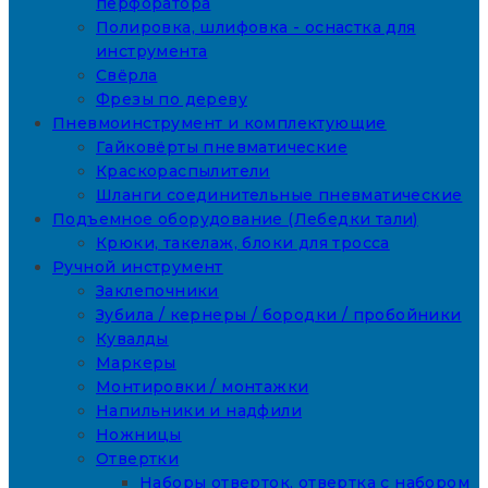
перфоратора
Полировка, шлифовка - оснастка для
инструмента
Свёрла
Фрезы по дереву
Пневмоинструмент и комплектующие
Гайковёрты пневматические
Краскораспылители
Шланги соединительные пневматические
Подъемное оборудование (Лебедки тали)
Крюки, такелаж, блоки для тросса
Ручной инструмент
Заклепочники
Зубила / кернеры / бородки / пробойники
Кувалды
Маркеры
Монтировки / монтажки
Напильники и надфили
Ножницы
Отвертки
Наборы отверток, отвертка с набором