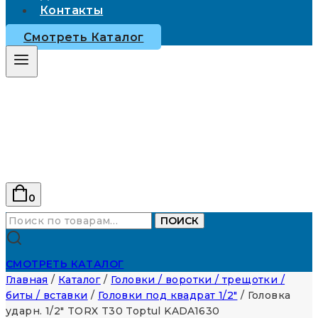
Контакты
Смотреть Каталог
0
Искать:
ПОИСК
СМОТРЕТЬ КАТАЛОГ
Главная
/
Каталог
/
Головки / воротки / трещотки /
биты / вставки
/
Головки под квадрат 1/2"
/
Головка
ударн. 1/2″ TORX T30 Toptul KADA1630