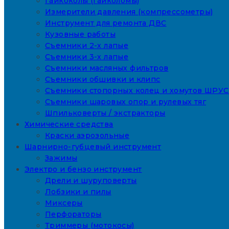
Гайкоколы (гайколомы)
Измерители давления (компрессометры)
Инструмент для ремонта ДВС
Кузовные работы
Съемники 2-х лапые
Съемники 3-х лапые
Съемники масляных фильтров
Съемники обшивки и клипс
Съемники стопорных колец и хомутов ШРУС
Съемники шаровых опор и рулевых тяг
Шпильковерты / экстракторы
Химические средства
Краски аэрозольные
Шарнирно-губцевый инструмент
Зажимы
Электро и бензо инструмент
Дрели и шуруповерты
Лобзики и пилы
Миксеры
Перфораторы
Триммеры (мотокосы)