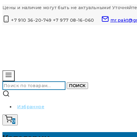
Перейти
Цены и наличие могут быть не актуальными! Уточняйте
к
+7 910 36-20-749 +7 977 08-16-060
mr.pakt@g
контенту
Искать:
ПОИСК
Избранное
0