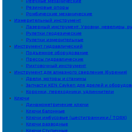
Реечные механические
Резиновые опоры
Ромбические механические
Измерительный инструмент
Лазерный инструмент. Уровни, невелиры, ру
Рулетки геодезические
Рулетки измерительные
Инструмент гидравлический
Подъемное оборудование
Прессы гидравлические
Рихтовочный инструмент
Инструмент для алмазного сверления (бурения)
Дрели, моторы и станины
Запчасти KEN Cayken для дрелей и оборудо
Коронки, переходники, удлиннители
Ключи
Динамометричекие ключи
Ключи балонные
Ключи имбусовые (шестигранники / TORX)
Ключи разводные
Ключи Ступичные