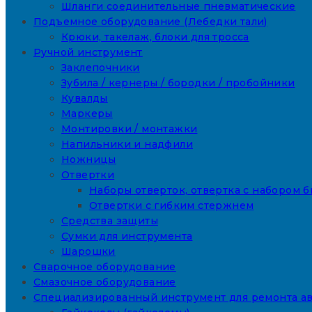
Шланги соединительные пневматические
Подъемное оборудование (Лебедки тали)
Крюки, такелаж, блоки для тросса
Ручной инструмент
Заклепочники
Зубила / кернеры / бородки / пробойники
Кувалды
Маркеры
Монтировки / монтажки
Напильники и надфили
Ножницы
Отвертки
Наборы отверток, отвертка с набором б
Отвертки с гибким стержнем
Средства защиты
Сумки для инструмента
Шарошки
Сварочное оборудование
Смазочное оборудование
Специализированный инструмент для ремонта а