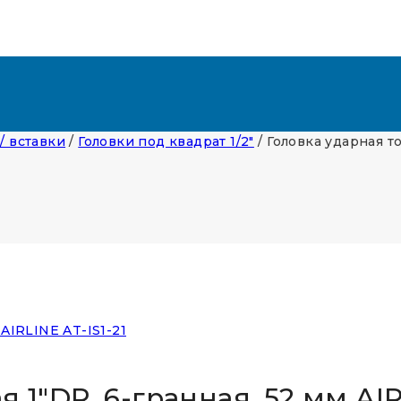
 / вставки
/
Головки под квадрат 1/2"
/
Головка ударная то
 1″DR, 6-гранная, 52 мм AIR