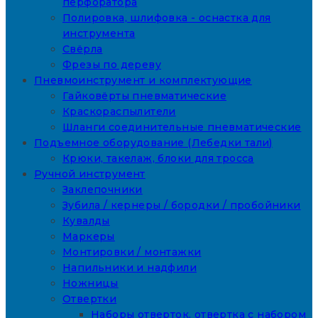
перфоратора
Полировка, шлифовка - оснастка для
инструмента
Свёрла
Фрезы по дереву
Пневмоинструмент и комплектующие
Гайковёрты пневматические
Краскораспылители
Шланги соединительные пневматические
Подъемное оборудование (Лебедки тали)
Крюки, такелаж, блоки для тросса
Ручной инструмент
Заклепочники
Зубила / кернеры / бородки / пробойники
Кувалды
Маркеры
Монтировки / монтажки
Напильники и надфили
Ножницы
Отвертки
Наборы отверток, отвертка с набором