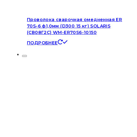
Проволока сварочная омедненная ER
70S-6 ф1,0мм (D300 15 кг) SOLARIS
(СВ08Г2С) WM-ER70S6-10150
ПОДРОБНЕЕ