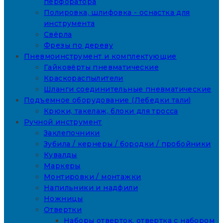
перфоратора
Полировка, шлифовка - оснастка для
инструмента
Свёрла
Фрезы по дереву
Пневмоинструмент и комплектующие
Гайковёрты пневматические
Краскораспылители
Шланги соединительные пневматические
Подъемное оборудование (Лебедки тали)
Крюки, такелаж, блоки для тросса
Ручной инструмент
Заклепочники
Зубила / кернеры / бородки / пробойники
Кувалды
Маркеры
Монтировки / монтажки
Напильники и надфили
Ножницы
Отвертки
Наборы отверток, отвертка с набором