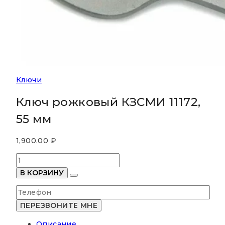
Ключи
Ключ рожковый КЗСМИ 11172,
55 мм
1,900.00
₽
Количество
товара
В КОРЗИНУ
Ключ
рожковый
КЗСМИ
11172,
Описание
55