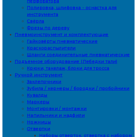
перфоратора
Полировка, шлифовка - оснастка для
инструмента
Свёрла
Фрезы по дереву
Пневмоинструмент и комплектующие
Гайковёрты пневматические
Краскораспылители
Шланги соединительные пневматические
Подъемное оборудование (Лебедки тали)
Крюки, такелаж, блоки для тросса
Ручной инструмент
Заклепочники
Зубила / кернеры / бородки / пробойники
Кувалды
Маркеры
Монтировки / монтажки
Напильники и надфили
Ножницы
Отвертки
Наборы отверток, отвертка с набором