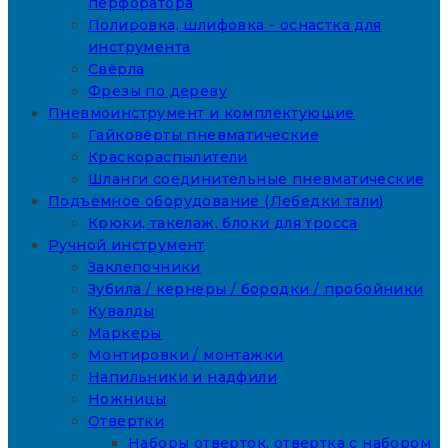
перфоратора
Полировка, шлифовка - оснастка для
инструмента
Свёрла
Фрезы по дереву
Пневмоинструмент и комплектующие
Гайковёрты пневматические
Краскораспылители
Шланги соединительные пневматические
Подъемное оборудование (Лебедки тали)
Крюки, такелаж, блоки для тросса
Ручной инструмент
Заклепочники
Зубила / кернеры / бородки / пробойники
Кувалды
Маркеры
Монтировки / монтажки
Напильники и надфили
Ножницы
Отвертки
Наборы отверток, отвертка с набором