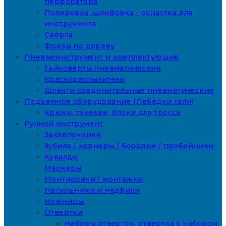
перфоратора
Полировка, шлифовка - оснастка для
инструмента
Свёрла
Фрезы по дереву
Пневмоинструмент и комплектующие
Гайковёрты пневматические
Краскораспылители
Шланги соединительные пневматические
Подъемное оборудование (Лебедки тали)
Крюки, такелаж, блоки для тросса
Ручной инструмент
Заклепочники
Зубила / кернеры / бородки / пробойники
Кувалды
Маркеры
Монтировки / монтажки
Напильники и надфили
Ножницы
Отвертки
Наборы отверток, отвертка с набором