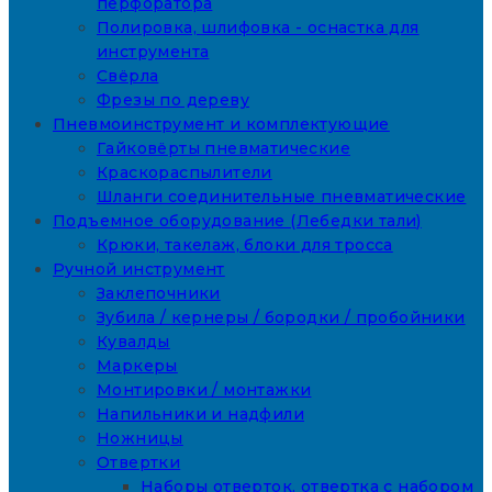
перфоратора
Полировка, шлифовка - оснастка для
инструмента
Свёрла
Фрезы по дереву
Пневмоинструмент и комплектующие
Гайковёрты пневматические
Краскораспылители
Шланги соединительные пневматические
Подъемное оборудование (Лебедки тали)
Крюки, такелаж, блоки для тросса
Ручной инструмент
Заклепочники
Зубила / кернеры / бородки / пробойники
Кувалды
Маркеры
Монтировки / монтажки
Напильники и надфили
Ножницы
Отвертки
Наборы отверток, отвертка с набором