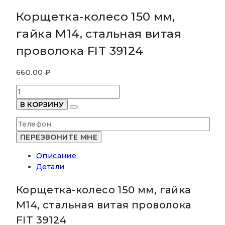
Корщетка-колесо 150 мм,
гайка М14, стальная витая
проволока FIT 39124
660.00
₽
Количество
товара
В КОРЗИНУ
Корщетка-
колесо
150
мм,
Описание
гайка
Детали
М14,
стальная
Корщетка-колесо 150 мм, гайка
витая
проволока
М14, стальная витая проволока
FIT
FIT 39124
39124