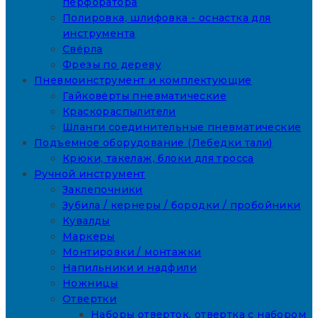
перфоратора
Полировка, шлифовка - оснастка для
инструмента
Свёрла
Фрезы по дереву
Пневмоинструмент и комплектующие
Гайковёрты пневматические
Краскораспылители
Шланги соединительные пневматические
Подъемное оборудование (Лебедки тали)
Крюки, такелаж, блоки для тросса
Ручной инструмент
Заклепочники
Зубила / кернеры / бородки / пробойники
Кувалды
Маркеры
Монтировки / монтажки
Напильники и надфили
Ножницы
Отвертки
Наборы отверток, отвертка с набором