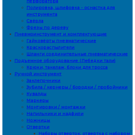
перфоратора
Полировка, шлифовка - оснастка для
инструмента
Свёрла
Фрезы по дереву
Пневмоинструмент и комплектующие
Гайковёрты пневматические
Краскораспылители
Шланги соединительные пневматические
Подъемное оборудование (Лебедки тали)
Крюки, такелаж, блоки для тросса
Ручной инструмент
Заклепочники
Зубила / кернеры / бородки / пробойники
Кувалды
Маркеры
Монтировки / монтажки
Напильники и надфили
Ножницы
Отвертки
Наборы отверток, отвертка с набором