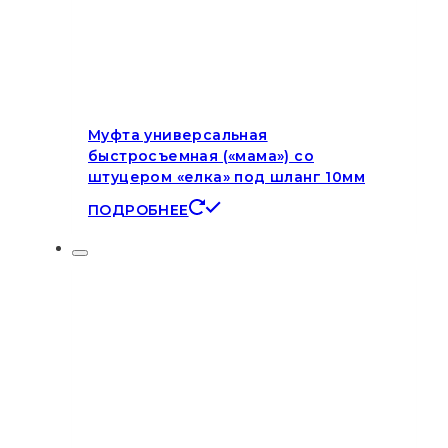
Муфта универсальная
быстросъемная («мама») со
штуцером «елка» под шланг 10мм
ПОДРОБНЕЕ